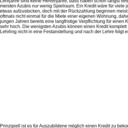
Lehrjahre sind keine Herrenjahre, dass haben schon längst ver
meisten Azubis nur wenig Spielraum. Ein Kredit wäre für viele
etwas aufzustocken, doch mit der Rückzahlung beginnen meist 
oftmals nicht einmal für die Miete einer eigenen Wohnung, dahe
jungen Jahren bereits eine langfristige Verpflichtung für einen 
sehr hoch. Die wenigsten Azubis können einen Kredit komplett
Lehrling nicht in eine Festanstellung und nach der Lehre folgt er
Prinzipiell ist es für Auszubildene möglich einen Kredit zu b