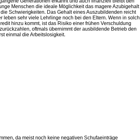
gangene Generationen erkannt und auch finanziell bleibt den
 junge Menschen die ideale Möglichkeit das magere Azubigehalt
die Schwierigkeiten. Das Gehalt eines Auszubildenden reicht
r leben sehr viele Lehrlinge noch bei den Eltern. Wenn in solch
Kredit hinzu kommt, ist das Risiko einer frühen Verschuldung
 zurückzahlen, oftmals übernimmt der ausbildende Betrieb den
st einmal die Arbeitslosigkeit.
ekommen, da meist noch keine negativen Schufaeinträge