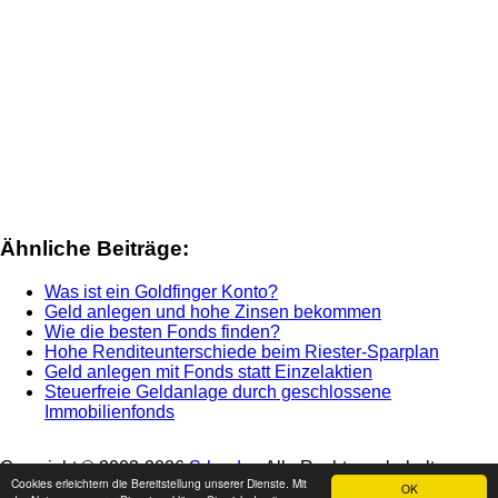
Ähnliche Beiträge:
Was ist ein Goldfinger Konto?
Geld anlegen und hohe Zinsen bekommen
Wie die besten Fonds finden?
Hohe Renditeunterschiede beim Riester-Sparplan
Geld anlegen mit Fonds statt Einzelaktien
Steuerfreie Geldanlage durch geschlossene
Immobilienfonds
Copyright © 2003-
2026
Srbg.de
- Alle Rechte vorbehalten -
Cookies erleichtern die Bereitstellung unserer Dienste. Mit
Impressum
-
Nutzungshinweis
-
Datenschutz
OK