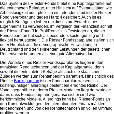
Das System des Riester-Fonds bietet eine Kapitalgarantie auf
die entrichteten Beiträge, unter Hinsicht auf Eventualitäten wie
Arbeitslosigkeit oder plötzlich eintretendem Tod ist der Riester-
Fond vererbbar und gegen Hartz 4 gesichert. Auch ist es
möglich Beträge zu leihen um diese zum Erwerb eines
Eigenheims zu verwenden. Im Vergleich der Finanztest schnitt
der Riester-Fond "UniProfiRente" als Testsieger ab, dieser
Fondssparplan hat sich als besonders kostengünstig und
flexibel herausgestellt. Die Riester Fondssparpläne stellen sich
unter Hinblick auf die demographische Entwicklung in
Deutschland und den sinkenden Leistungen der gesetzlichen
Rentenversicherungen als eine gute Alternative dar.
Die Vorteile eines Riester-Fondssparplanes liegen in den
attraktiven Renditechancen und der Kapitalgarantie, denn
sowohl die entrichteten Beträge als auch die staatlichen
Zulagen werden zum Rentenbeginn garantiert. Hinsichtlich des
Riester
Banksparplan
ist der Fondsparplan wesentlich
kostengünstiger, allerdings besteht ein erhöhtes Risiko. Der
Vorteil gegenüber anderen Riester-Modellen liegt demzufolge
darin, dass Fondssparpläne genauso sicher sind wie
herkömmliche Modelle. Allerdings kann bei Riester-Fonds an
den Kursentwicklungen der internationalen Finanzmärkten
teilgenommen und von den Renditechancen im vollen Umfang
profitiert werden.