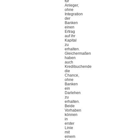
für
Anleger,
ohne
Integration
der
Banken
einen
Ertrag
auf ihr
Kapital
zu
erhalten.
Gleichermaßen
haben
auch
Kreditsuchende
die
Chance,
ohne
Banken
ein
Darlehen
zu
erhalten.
Beide
Vorhaben
können
in
erster
Linie
mit
einem