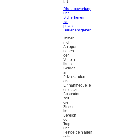
[...]
Risikobewertung
und
Sicherheiten
für
private
Darlehensgeber
Immer
mehr
Anleger
haben
den
Verleih
ihres
Geldes
an
Privatkunden
als
Einnahmequelle
entdeckt.
Besonders
seit
die
Zinsen
im
Bereich
der
Tages-
und
Festgeldeinlagen
sehr