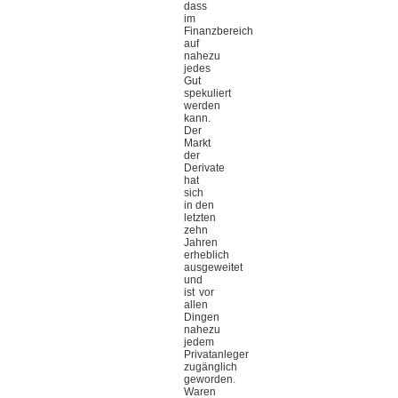
dass
im
Finanzbereich
auf
nahezu
jedes
Gut
spekuliert
werden
kann.
Der
Markt
der
Derivate
hat
sich
in den
letzten
zehn
Jahren
erheblich
ausgeweitet
und
ist vor
allen
Dingen
nahezu
jedem
Privatanleger
zugänglich
geworden.
Waren