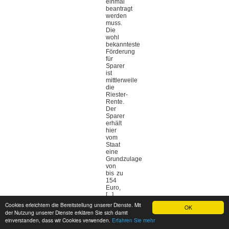
einmal
beantragt
werden
muss.
Die
wohl
bekannteste
Förderung
für
Sparer
ist
mittlerweile
die
Riester-
Rente.
Der
Sparer
erhält
hier
vom
Staat
eine
Grundzulage
von
bis zu
154
Euro,
[...]
Cookies erleichtern die Bereitstellung unserer Dienste. Mit
OK
Lohnt
der Nutzung unserer Dienste erklären Sie sich damit
sich
einverstanden, dass wir Cookies verwenden.
Erfahren Sie mehr
die