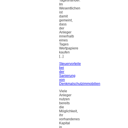
Tageshandel.
Im
Wesentlichen
ist
damit
gemeint,
dass
der
Anleger
innerhalb
eines
Tages
Wertpapiere
kaufen
[...]
Steuervorteile
bei
der
Sanierung
von
Denkmalschutzimmobilien
Viele
Anleger
nutzen
bereits
die
Möglichkeit,
ihr
vorhandenes
Kapital
in