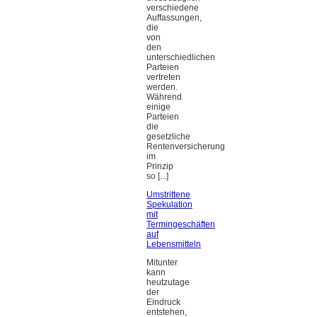
verschiedene
Auffassungen,
die
von
den
unterschiedlichen
Parteien
vertreten
werden.
Während
einige
Parteien
die
gesetzliche
Rentenversicherung
im
Prinzip
so [...]
Umstrittene
Spekulation
mit
Termingeschäften
auf
Lebensmitteln
Mitunter
kann
heutzutage
der
Eindruck
entstehen,