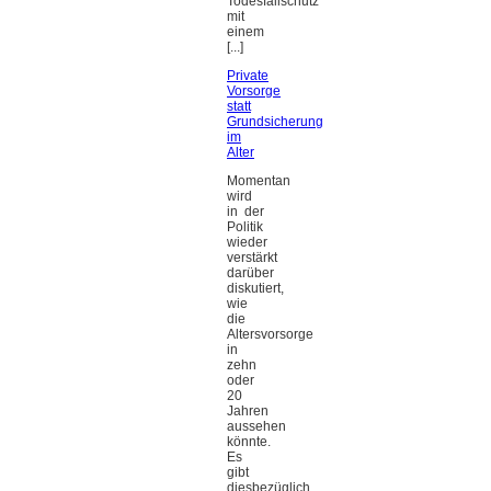
Todesfallschutz
mit
einem
[...]
Private
Vorsorge
statt
Grundsicherung
im
Alter
Momentan
wird
in der
Politik
wieder
verstärkt
darüber
diskutiert,
wie
die
Altersvorsorge
in
zehn
oder
20
Jahren
aussehen
könnte.
Es
gibt
diesbezüglich