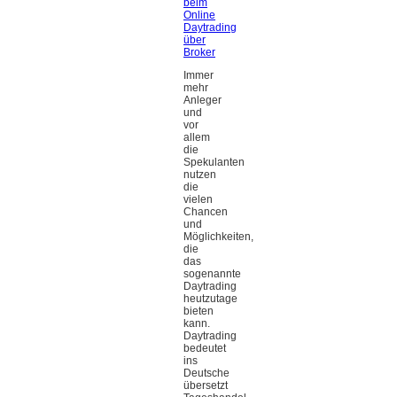
beim
Online
Daytrading
über
Broker
Immer
mehr
Anleger
und
vor
allem
die
Spekulanten
nutzen
die
vielen
Chancen
und
Möglichkeiten,
die
das
sogenannte
Daytrading
heutzutage
bieten
kann.
Daytrading
bedeutet
ins
Deutsche
übersetzt