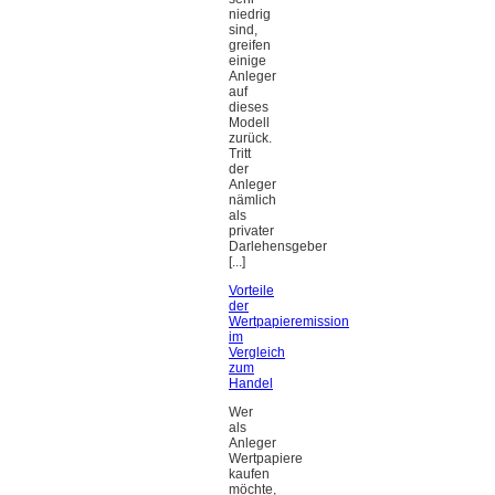
niedrig
sind,
greifen
einige
Anleger
auf
dieses
Modell
zurück.
Tritt
der
Anleger
nämlich
als
privater
Darlehensgeber
[...]
Vorteile
der
Wertpapieremission
im
Vergleich
zum
Handel
Wer
als
Anleger
Wertpapiere
kaufen
möchte,