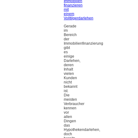
Immobilien
finanzieren
mit
einem
Volltilgerdarlehen
Gerade
im
Bereich
der
Immobilienfinanzierung
gibt
es
einige
Darlehen,
deren
Inhalt
vielen
Kunden
nicht
bekannt
ist.
Die
meisten
Verbraucher
kennen
vor
allen
Dingen
das
Hypothekendarlehen,
doch