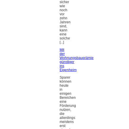
sicher
wie
noch
vor
zehn
Jahren
sind,
kann
eine
solche
[...]
Mit
der
Wohnungsbauprämie
günstiger
ins
Eigenheim
Sparer
können
heute
in
einigen
Bereichen
eine
Förderung
nutzen,
die
allerdings
meistens
erst