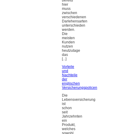
bereits
hier
muss
zwischen
verschiedenen
Darlehensarten
unterschieden
werden.
Die
meisten
Kunden
nutzen
heutzutage
das
[...]
Vorteile
und
Nachteile
der
englischen
Versicherungspolicen
Die
Lebensversicherung
ist
schon
seit
Jahrzehnten
ein
Produkt,
welches
sowohl