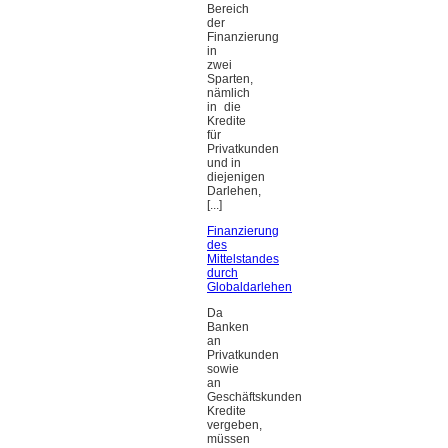
Bereich
der
Finanzierung
in
zwei
Sparten,
nämlich
in die
Kredite
für
Privatkunden
und in
diejenigen
Darlehen,
[...]
Finanzierung
des
Mittelstandes
durch
Globaldarlehen
Da
Banken
an
Privatkunden
sowie
an
Geschäftskunden
Kredite
vergeben,
müssen