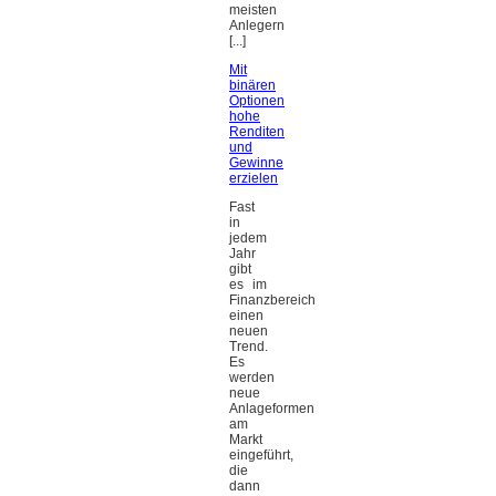
meisten
Anlegern
[...]
Mit
binären
Optionen
hohe
Renditen
und
Gewinne
erzielen
Fast
in
jedem
Jahr
gibt
es im
Finanzbereich
einen
neuen
Trend.
Es
werden
neue
Anlageformen
am
Markt
eingeführt,
die
dann