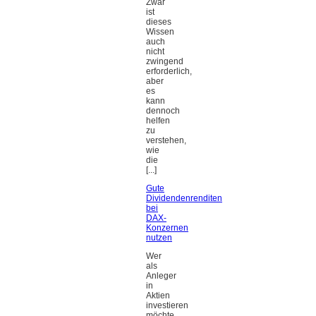
Zwar
ist
dieses
Wissen
auch
nicht
zwingend
erforderlich,
aber
es
kann
dennoch
helfen
zu
verstehen,
wie
die
[...]
Gute
Dividendenrenditen
bei
DAX-
Konzernen
nutzen
Wer
als
Anleger
in
Aktien
investieren
möchte,