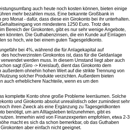
Leistungsumfang auch heute noch kosten können, bieten einige
ühren mehr bezahlen muss. Eine bekannte Großbank in
ro Monat - dafür, dass diese ein Girokonto bei ihr unterhalten.
 Gehaltseingang von mindestens 1250 Euro. Trotz des
 Bereich der Girokonten, gibt es nur sehr wenige Angebote,
hen könnten. Die Guthabenzinsen, die ein Kunde auf Einlagen
llen so hoch, wie bei einem guten Tagesgeldkonto.
 ungefähr bei 4%, während die für Anlagekapital auf
l des hochverzinsten Girokontos ist, dass für die Geldanlage
t verwendet werden muss. In diesem Umstand liegt aber auch
chon sagt (Giro -> Kreislauf), dient das Girokonto dem
n außerdem ohnehin hohen Wert auf die strikte Trennung von
 Nutzung solcher Produkte verzichten. Außerdem bieten
n auch erheblichere Nachteile, wenn es um den
r das komplette Konto ohne große Probleme leerräumen. Solche
ekonto und Girokonto absolut unrealistisch oder zumindest sehr
nnoch ihren Zweck als eine Ergänzung zu Tagesgeldkonten
nto benötigt, um am Alltagsleben teilzunehmen, gibt es
u nutzen. Immerhin wird von Finanzexperten empfohlen, etwa 2-3
shöhe macht es sich da schon bemerkbar, ob das Guthaben
 Girokonten aber einfach nicht geeignet.