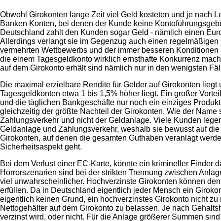
Obwohl Girokonten lange Zeit viel Geld kosteten und je nach 
Banken Konten, bei denen der Kunde keine Kontoführungsgeb
Deutschland zahlt den Kunden sogar Geld - nämlich einen Euro p
Allerdings verlangt sie im Gegenzug auch einen regelmäßigen
vermehrten Wettbewerbs und der immer besseren Konditionen im
die einem Tagesgeldkonto wirklich ernsthafte Konkurrenz mac
auf dem Girokonto erhält sind nämlich nur in den wenigsten Fä
Die maximal erzielbare Rendite für Gelder auf Girokonten liegt
Tagesgeldkonten etwa 1 bis 1,5% höher liegt. Ein großer Vortei
und die täglichen Bankgeschäfte nur noch ein einziges Produk
gleichzeitig der größte Nachteil der Girokonten. Wie der Name s
Zahlungsverkehr und nicht der Geldanlage. Viele Kunden lege
Geldanlage und Zahlungsverkehr, weshalb sie bewusst auf die
Girokonten, auf denen die gesamten Guthaben veranlagt werde
Sicherheitsaspekt geht.
Bei dem Verlust einer EC-Karte, könnte ein krimineller Finde
Horrorszenarien sind bei der strikten Trennung zwischen Anlag
viel unwahrscheinlicher. Hochverzinste Girokonten können de
erfüllen. Da in Deutschland eigentlich jeder Mensch ein Giroko
eigentlich keinen Grund, ein hochverzinstes Girokonto nicht z
Nettogehälter auf dem Girokonto zu belassen. Je nach Gehalt
verzinst wird, oder nicht. Für die Anlage größerer Summen sind