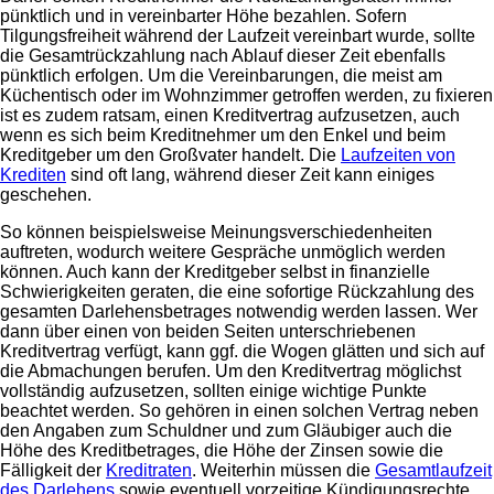
pünktlich und in vereinbarter Höhe bezahlen. Sofern
Tilgungsfreiheit während der Laufzeit vereinbart wurde, sollte
die Gesamtrückzahlung nach Ablauf dieser Zeit ebenfalls
pünktlich erfolgen. Um die Vereinbarungen, die meist am
Küchentisch oder im Wohnzimmer getroffen werden, zu fixieren
ist es zudem ratsam, einen Kreditvertrag aufzusetzen, auch
wenn es sich beim Kreditnehmer um den Enkel und beim
Kreditgeber um den Großvater handelt. Die
Laufzeiten von
Krediten
sind oft lang, während dieser Zeit kann einiges
geschehen.
So können beispielsweise Meinungsverschiedenheiten
auftreten, wodurch weitere Gespräche unmöglich werden
können. Auch kann der Kreditgeber selbst in finanzielle
Schwierigkeiten geraten, die eine sofortige Rückzahlung des
gesamten Darlehensbetrages notwendig werden lassen. Wer
dann über einen von beiden Seiten unterschriebenen
Kreditvertrag verfügt, kann ggf. die Wogen glätten und sich auf
die Abmachungen berufen. Um den Kreditvertrag möglichst
vollständig aufzusetzen, sollten einige wichtige Punkte
beachtet werden. So gehören in einen solchen Vertrag neben
den Angaben zum Schuldner und zum Gläubiger auch die
Höhe des Kreditbetrages, die Höhe der Zinsen sowie die
Fälligkeit der
Kreditraten
. Weiterhin müssen die
Gesamtlaufzeit
des Darlehens
sowie eventuell vorzeitige Kündigungsrechte