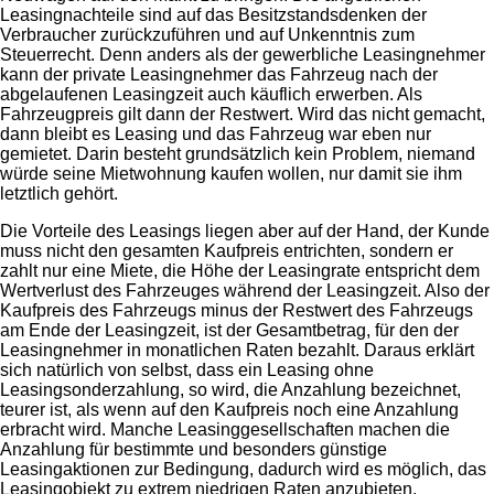
Leasingnachteile sind auf das Besitzstandsdenken der
Verbraucher zurückzuführen und auf Unkenntnis zum
Steuerrecht. Denn anders als der gewerbliche Leasingnehmer
kann der private Leasingnehmer das Fahrzeug nach der
abgelaufenen Leasingzeit auch käuflich erwerben. Als
Fahrzeugpreis gilt dann der Restwert. Wird das nicht gemacht,
dann bleibt es Leasing und das Fahrzeug war eben nur
gemietet. Darin besteht grundsätzlich kein Problem, niemand
würde seine Mietwohnung kaufen wollen, nur damit sie ihm
letztlich gehört.
Die Vorteile des Leasings liegen aber auf der Hand, der Kunde
muss nicht den gesamten Kaufpreis entrichten, sondern er
zahlt nur eine Miete, die Höhe der Leasingrate entspricht dem
Wertverlust des Fahrzeuges während der Leasingzeit. Also der
Kaufpreis des Fahrzeugs minus der Restwert des Fahrzeugs
am Ende der Leasingzeit, ist der Gesamtbetrag, für den der
Leasingnehmer in monatlichen Raten bezahlt. Daraus erklärt
sich natürlich von selbst, dass ein Leasing ohne
Leasingsonderzahlung, so wird, die Anzahlung bezeichnet,
teurer ist, als wenn auf den Kaufpreis noch eine Anzahlung
erbracht wird. Manche Leasinggesellschaften machen die
Anzahlung für bestimmte und besonders günstige
Leasingaktionen zur Bedingung, dadurch wird es möglich, das
Leasingobjekt zu extrem niedrigen Raten anzubieten.