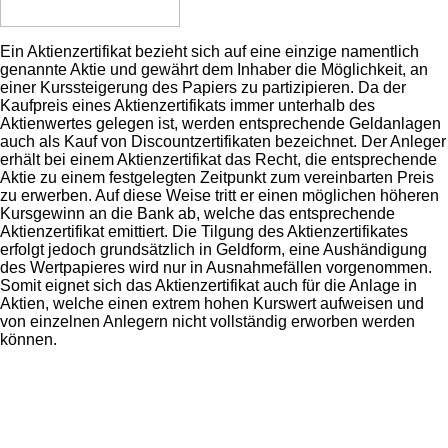
Ein Aktienzertifikat bezieht sich auf eine einzige namentlich
genannte Aktie und gewährt dem Inhaber die Möglichkeit, an
einer Kurssteigerung des Papiers zu partizipieren. Da der
Kaufpreis eines Aktienzertifikats immer unterhalb des
Aktienwertes gelegen ist, werden entsprechende Geldanlagen
auch als Kauf von Discountzertifikaten bezeichnet. Der Anleger
erhält bei einem Aktienzertifikat das Recht, die entsprechende
Aktie zu einem festgelegten Zeitpunkt zum vereinbarten Preis
zu erwerben. Auf diese Weise tritt er einen möglichen höheren
Kursgewinn an die Bank ab, welche das entsprechende
Aktienzertifikat emittiert. Die Tilgung des Aktienzertifikates
erfolgt jedoch grundsätzlich in Geldform, eine Aushändigung
des Wertpapieres wird nur in Ausnahmefällen vorgenommen.
Somit eignet sich das Aktienzertifikat auch für die Anlage in
Aktien, welche einen extrem hohen Kurswert aufweisen und
von einzelnen Anlegern nicht vollständig erworben werden
können.