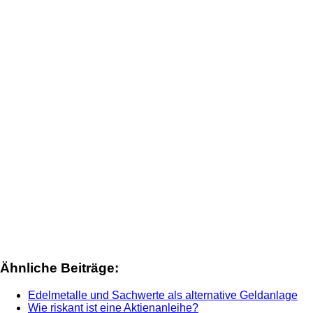
Ähnliche Beiträge:
Edelmetalle und Sachwerte als alternative Geldanlage
Wie riskant ist eine Aktienanleihe?