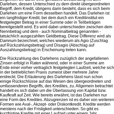
Darlehen, dessen Unterschied zu dem direkt übergeordneten
Begriff, dem Kredit, übrigens darin besteht, dass es sich beim
Darlehen um eine Form desselben handelt. Das Darlehen ist
ein langfristiger Kredit, bei dem durch ein Kreditinstitut ein
festgelegter Betrag in einer Summe oder in Teilbeträgen
bereitgestellt wird. Es wird dabei unterschieden zwischen dem
Nennbetrag und dem - auch Nominalbetrag genannten -
tatsächlich ausgezahlten Geldbetrag. Diese Differenz wird als
Damnum bezeichnet, welches wiederum als Agio (Zuschlag
auf Rückzahlungsbetrag) und Disagio (Abschlag auf
Auszahlungsbetrag) in Erscheinung treten kann.
Die Rückzahlung des Darlehens zuzüglich der angefallenen
Zinsen erfolgt in Raten während, oder in einer Summe am
Ende einer vorher vertraglich festgelegten Laufzeit, welche sich
in der betrieblichen Praxis zumeist über mehrere Jahre
erstreckt. Die Erläuterung des Darlehens lässt nun schon
einige Rückschlüsse auf das Wesen des übergeordneten und
umfassenderen Begriffs, des Kredites, zu. Allgemein betrachtet
handelt es sich dabei um die Überlassung von Kapital bzw.
Kaufkraft auf Zeit. Wie bereits erwähnt, ist das Darlehen nur
eine Form des Kredites. Abzugrenzen ist es daher von weiteren
Formen wie Aval-, Akzept- oder Diskontkredit. Kredite werden
meistens nach der Fristigkeit unterschieden: So gibt es
kurzfristige Kredite mit einer Laufzeit unter einem Jahr,