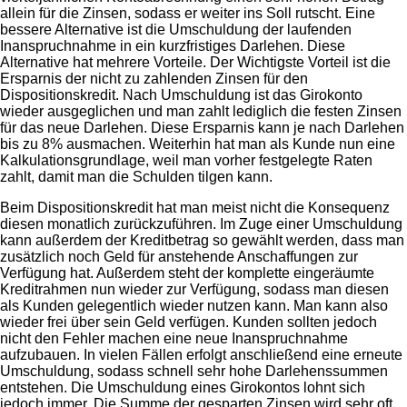
allein für die Zinsen, sodass er weiter ins Soll rutscht. Eine
bessere Alternative ist die Umschuldung der laufenden
Inanspruchnahme in ein kurzfristiges Darlehen. Diese
Alternative hat mehrere Vorteile. Der Wichtigste Vorteil ist die
Ersparnis der nicht zu zahlenden Zinsen für den
Dispositionskredit. Nach Umschuldung ist das Girokonto
wieder ausgeglichen und man zahlt lediglich die festen Zinsen
für das neue Darlehen. Diese Ersparnis kann je nach Darlehen
bis zu 8% ausmachen. Weiterhin hat man als Kunde nun eine
Kalkulationsgrundlage, weil man vorher festgelegte Raten
zahlt, damit man die Schulden tilgen kann.
Beim Dispositionskredit hat man meist nicht die Konsequenz
diesen monatlich zurückzuführen. Im Zuge einer Umschuldung
kann außerdem der Kreditbetrag so gewählt werden, dass man
zusätzlich noch Geld für anstehende Anschaffungen zur
Verfügung hat. Außerdem steht der komplette eingeräumte
Kreditrahmen nun wieder zur Verfügung, sodass man diesen
als Kunden gelegentlich wieder nutzen kann. Man kann also
wieder frei über sein Geld verfügen. Kunden sollten jedoch
nicht den Fehler machen eine neue Inanspruchnahme
aufzubauen. In vielen Fällen erfolgt anschließend eine erneute
Umschuldung, sodass schnell sehr hohe Darlehenssummen
entstehen. Die Umschuldung eines Girokontos lohnt sich
jedoch immer. Die Summe der gesparten Zinsen wird sehr oft