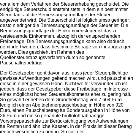
vor allem dem Verfahren der Steuererhebung geschuldet. Die
endgültige Steuerschuld entsteht stets in dem ein bestimmter
Steuertarif auf die Bemessungsgrundlage der Steuer
angewendet wird. Die Steuerschuld ist folglich umso geringer,
desto niedriger die Bemessungsgrundlage der Steuer ist. Die
Bemessungsgrundlage der Einkommensteuer ist das zu
versteuernde Einkommen, abzüglich der entsprechenden
Freibeträge. Die Bemessungsgrundlage kann also dadurch
gemindert werden, dass bestimmte Beträge von ihr abgezogen
werden. Dies geschieht im Rahmen des
Quellensteuerabzugsverfahren durch so genannte
Pauschalfreibeträge.
Der Gesetzgeber geht davon aus, dass jeder Steuerpflichtige
gewisse Aufwendungen geltend machen wird, und pauschaliert
diese in einer gewissen Höhe. Nicht weiter verwunderlich ist
jedoch, dass der Gesetzgeber diese Freibeträge im Interesse
eines möglichst hohen Steueraufkommens eher zu gering hält.
So gewährt er neben dem Grundfreibetrag von 7 664 Euro
lediglich einen Abeitnehmerpauschbetrag in Höhe von 920
Euro, einen Pauschalbetrag für Sonderausgaben in Höhe von
36 Euro und die so genannte bruttolohnabhängge
Vorsorgepauschale zur Berücksichtigung von Aufwendungen
für Renten und ähnliche Kassen. In der Praxis ist dieser Betrag
jedoch wesentlich zu gering. So soll der