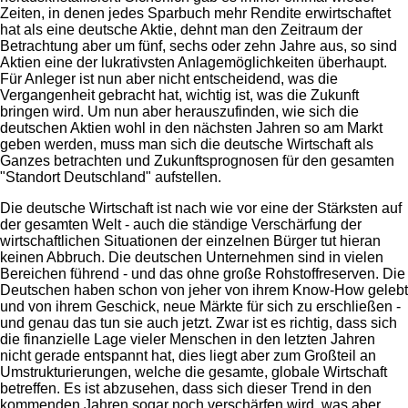
Zeiten, in denen jedes Sparbuch mehr Rendite erwirtschaftet
hat als eine deutsche Aktie, dehnt man den Zeitraum der
Betrachtung aber um fünf, sechs oder zehn Jahre aus, so sind
Aktien eine der lukrativsten Anlagemöglichkeiten überhaupt.
Für Anleger ist nun aber nicht entscheidend, was die
Vergangenheit gebracht hat, wichtig ist, was die Zukunft
bringen wird. Um nun aber herauszufinden, wie sich die
deutschen Aktien wohl in den nächsten Jahren so am Markt
geben werden, muss man sich die deutsche Wirtschaft als
Ganzes betrachten und Zukunftsprognosen für den gesamten
"Standort Deutschland" aufstellen.
Die deutsche Wirtschaft ist nach wie vor eine der Stärksten auf
der gesamten Welt - auch die ständige Verschärfung der
wirtschaftlichen Situationen der einzelnen Bürger tut hieran
keinen Abbruch. Die deutschen Unternehmen sind in vielen
Bereichen führend - und das ohne große Rohstoffreserven. Die
Deutschen haben schon von jeher von ihrem Know-How gelebt
und von ihrem Geschick, neue Märkte für sich zu erschließen -
und genau das tun sie auch jetzt. Zwar ist es richtig, dass sich
die finanzielle Lage vieler Menschen in den letzten Jahren
nicht gerade entspannt hat, dies liegt aber zum Großteil an
Umstrukturierungen, welche die gesamte, globale Wirtschaft
betreffen. Es ist abzusehen, dass sich dieser Trend in den
kommenden Jahren sogar noch verschärfen wird, was aber