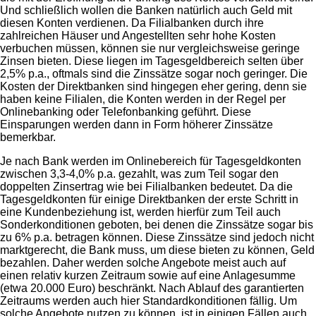
Und schließlich wollen die Banken natürlich auch Geld mit
diesen Konten verdienen. Da Filialbanken durch ihre
zahlreichen Häuser und Angestellten sehr hohe Kosten
verbuchen müssen, können sie nur vergleichsweise geringe
Zinsen bieten. Diese liegen im Tagesgeldbereich selten über
2,5% p.a., oftmals sind die Zinssätze sogar noch geringer. Die
Kosten der Direktbanken sind hingegen eher gering, denn sie
haben keine Filialen, die Konten werden in der Regel per
Onlinebanking oder Telefonbanking geführt. Diese
Einsparungen werden dann in Form höherer Zinssätze
bemerkbar.
Je nach Bank werden im Onlinebereich für Tagesgeldkonten
zwischen 3,3-4,0% p.a. gezahlt, was zum Teil sogar den
doppelten Zinsertrag wie bei Filialbanken bedeutet. Da die
Tagesgeldkonten für einige Direktbanken der erste Schritt in
eine Kundenbeziehung ist, werden hierfür zum Teil auch
Sonderkonditionen geboten, bei denen die Zinssätze sogar bis
zu 6% p.a. betragen können. Diese Zinssätze sind jedoch nicht
marktgerecht, die Bank muss, um diese bieten zu können, Geld
bezahlen. Daher werden solche Angebote meist auch auf
einen relativ kurzen Zeitraum sowie auf eine Anlagesumme
(etwa 20.000 Euro) beschränkt. Nach Ablauf des garantierten
Zeitraums werden auch hier Standardkonditionen fällig. Um
solche Angebote nutzen zu können, ist in einigen Fällen auch