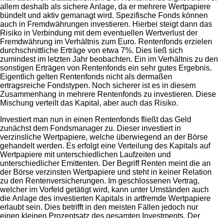
allem deshalb als sichere Anlage, da er mehrere Wertpapiere
bündelt und aktiv gemanagt wird. Spezifische Fonds können
auch in Fremdwährungen investieren. Hierbei steigt dann das
Risiko in Verbindung mit dem eventuellen Wertverlust der
Fremdwährung im Verhältnis zum Euro. Rentenfonds erzielen
durchschnittliche Erträge von etwa 7%. Dies ließ sich
zumindest im letzten Jahr beobachten. Ein im Verhältnis zu den
sonstigen Erträgen von Rentenfonds ein sehr gutes Ergebnis.
Eigentlich gelten Rentenfonds nicht als dermaßen
ertragsreiche Fondstypen. Noch sicherer ist es in diesem
Zusammenhang in mehrere Rentenfonds zu investieren. Diese
Mischung verteilt das Kapital, aber auch das Risiko.
Investiert man nun in einen Rentenfonds fließt das Geld
zunächst dem Fondsmanager zu. Dieser investiert in
verzinsliche Wertpapiere, welche überwiegend an der Börse
gehandelt werden. Es erfolgt eine Verteilung des Kapitals auf
Wertpapiere mit unterschiedlichen Laufzeiten und
unterschiedlicher Emittenten. Der Begriff Renten meint die an
der Börse verzinsten Wertpapiere und steht in keiner Relation
zu den Rentenversicherungen. Im geschlossenen Vertrag,
welcher im Vorfeld getätigt wird, kann unter Umständen auch
die Anlage des investierten Kapitals in artfremde Wertpapiere
erlaubt sein. Dies betrifft in den meisten Fällen jedoch nur
einen kleinen Prozentsatz des gesamten Investments. Der