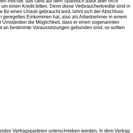
fen möchte, das Geld auf dem Sparbuch dafür aber nicht
 um einen Kredit bitten. Denn diese Verbraucherkredite sind in
ie für einen Urlaub gebraucht wird, lohnt sich der Abschluss
in geregeltes Einkommen hat, also als Arbeitnehmer in einem
ter Umständen die Möglichkeit, dass er einen sogenannten
ht an bestimmte Voraussetzungen gebunden sind, so sollten
on beiden Vertragsparteien unterschrieben werden. In dem Vertrag