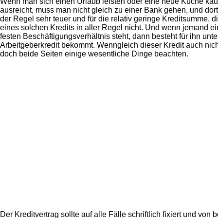
Wenn man sich einen Urlaub leisten oder eine neue Küche kau
ausreicht, muss man nicht gleich zu einer Bank gehen, und dort
der Regel sehr teuer und für die relativ geringe Kreditsumme, d
eines solchen Kredits in aller Regel nicht. Und wenn jemand e
festen Beschäftigungsverhältnis steht, dann besteht für ihn un
Arbeitgeberkredit bekommt. Wenngleich dieser Kredit auch nic
doch beide Seiten einige wesentliche Dinge beachten.
Der Kreditvertrag sollte auf alle Fälle schriftlich fixiert und v