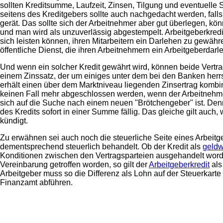
sollten Kreditsumme, Laufzeit, Zinsen, Tilgung und eventuelle
seitens des Kreditgebers sollte auch nachgedacht werden, fall
gerät. Das sollte sich der Arbeitnehmer aber gut überlegen, k
und man wird als unzuverlässig abgestempelt. Arbeitgeberkred
sich leisten können, ihren Mitarbeitern ein Darlehen zu gewäh
öffentliche Dienst, die ihren Arbeitnehmern ein Arbeitgeberdar
Und wenn ein solcher Kredit gewährt wird, können beide Vertrag
einem Zinssatz, der um einiges unter dem bei den Banken herr
erhält einen über dem Marktniveau liegenden Zinsertrag kombini
keinen Fall mehr abgeschlossen werden, wenn der Arbeitnehmer
sich auf die Suche nach einem neuen "Brötchengeber" ist. Denn
des Kredits sofort in einer Summe fällig. Das gleiche gilt auc
kündigt.
Zu erwähnen sei auch noch die steuerliche Seite eines Arbeitgeb
dementsprechend steuerlich behandelt. Ob der Kredit als
geldw
Konditionen zwischen den Vertragsparteien ausgehandelt worde
Vereinbarung getroffen worden, so gilt der
Arbeitgeberkredit
als
Arbeitgeber muss so die Differenz als Lohn auf der Steuerkart
Finanzamt abführen.