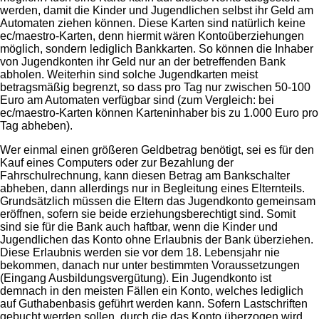
werden, damit die Kinder und Jugendlichen selbst ihr Geld am
Automaten ziehen können. Diese Karten sind natürlich keine
ec/maestro-Karten, denn hiermit wären Kontoüberziehungen
möglich, sondern lediglich Bankkarten. So können die Inhaber
von Jugendkonten ihr Geld nur an der betreffenden Bank
abholen. Weiterhin sind solche Jugendkarten meist
betragsmäßig begrenzt, so dass pro Tag nur zwischen 50-100
Euro am Automaten verfügbar sind (zum Vergleich: bei
ec/maestro-Karten können Karteninhaber bis zu 1.000 Euro pro
Tag abheben).
Wer einmal einen größeren Geldbetrag benötigt, sei es für den
Kauf eines Computers oder zur Bezahlung der
Fahrschulrechnung, kann diesen Betrag am Bankschalter
abheben, dann allerdings nur in Begleitung eines Elternteils.
Grundsätzlich müssen die Eltern das Jugendkonto gemeinsam
eröffnen, sofern sie beide erziehungsberechtigt sind. Somit
sind sie für die Bank auch haftbar, wenn die Kinder und
Jugendlichen das Konto ohne Erlaubnis der Bank überziehen.
Diese Erlaubnis werden sie vor dem 18. Lebensjahr nie
bekommen, danach nur unter bestimmten Voraussetzungen
(Eingang Ausbildungsvergütung). Ein Jugendkonto ist
demnach in den meisten Fällen ein Konto, welches lediglich
auf Guthabenbasis geführt werden kann. Sofern Lastschriften
gebucht werden sollen, durch die das Konto überzogen wird,