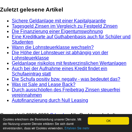
Zuletzt gelesene Artikel
Sichere Geldanlage mit einer Kapitalgarantie
Tagesgeld Zinsen im Vergleich zu Festgeld Zinsen
Die Finanzierung einer Eigentumswohnung
Eine Kreditkarte auf Guthabenbasis auch für Schüler und
Studenten
Wann die Lohnsteuerklasse wechseln?
Die Höhe der Lohnsteuer ist abhängig von der
Lohnsteuerklasse
Geldanlage risikolos mit festverzinslichen Wertanlagen
Auch bei der Aufnahme eines Kredit findet ein
Schufaeintrag statt
Die Schufa positiv bzw. negativ - was bedeutet das?
Was ist Sale and Lease Back?
Durch ausschöpfen des Freibetrag Zinsen steuerfrei
vereinnahmen
Autofinanzierung durch Null Leasing
Copyright © 2003-
2026
Srbg.de
- Alle Rechte vorbehalten -
Cookies erleichtern die Bereitstellung unserer Dienste. Mit
Impressum
-
Nutzungshinweis
-
Datenschutz
OK
der Nutzung unserer Dienste erklären Sie sich damit
einverstanden, dass wir Cookies verwenden.
Erfahren Sie mehr