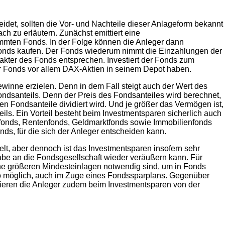
idet, sollten die Vor- und Nachteile dieser Anlageform bekannt
ch zu erläutern. Zunächst emittiert eine
immten Fonds. In der Folge können die Anleger dann
Fonds kaufen. Der Fonds wiederum nimmt die Einzahlungen der
kter des Fonds entsprechen. Investiert der Fonds zum
er Fonds vor allem DAX-Aktien in seinem Depot haben.
ewinne erzielen. Denn in dem Fall steigt auch der Wert des
dsanteils. Denn der Preis des Fondsanteiles wird berechnet,
Fondsanteile dividiert wird. Und je größer das Vermögen ist,
eils. Ein Vorteil besteht beim Investmentsparen sicherlich auch
nfonds, Rentenfonds, Geldmarktfonds sowie Immobilienfonds
nds, für die sich der Anleger entscheiden kann.
lt, aber dennoch ist das Investmentsparen insofern sehr
kgabe an die Fondsgesellschaft wieder veräußern kann. Für
eine größeren Mindesteinlagen notwendig sind, um in Fonds
ro möglich, auch im Zuge eines Fondssparplans. Gegenüber
itieren die Anleger zudem beim Investmentsparen von der