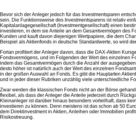
Bevor sich der Anleger jedoch für das Investmentsparen entsche
sein. Die Funktionsweise des Investmentsparens ist relativ einfa
Kapitalanlagegesellschaft (Investmentgesellschaft) einen best
investieren, in dem sie Anteile an dem Gesamtvermögen des 
Kunden und kauft davon diejenigen Wertpapiere, die dem Chara
Beispiel als Aktienfonds in deutsche Standardwerte, so wird d
Fortan profitiert der Anleger davon, dass die DAX-Aktien Kursg
Fondsvermögens, und im Folgenden der Wert des einzelnen Fon
indem das Gesamtvermögen durch die Anzahl der ausgegebenen 
desto höher ist natürlich auch der Wert des einzelnen Fondsant
in der großen Auswahl an Fonds. Es gibt die Hauptarten Aktie
und in jeder dieser Rubriken unzählig viele unterschiedliche Fo
Zwar werden die klassischen Fonds nicht an der Börse gehande
flexibel, als dass der Anleger die Anteile jederzeit durch Rüc
Kleinanleger ist darüber hinaus besonders vorteilhaft, dass k
investieren zu können. Denn meistens ist das schon ab 50 Eu
dem Direktinvestment in Aktien, Anleihen oder Immobilien prof
Risikostreuung.