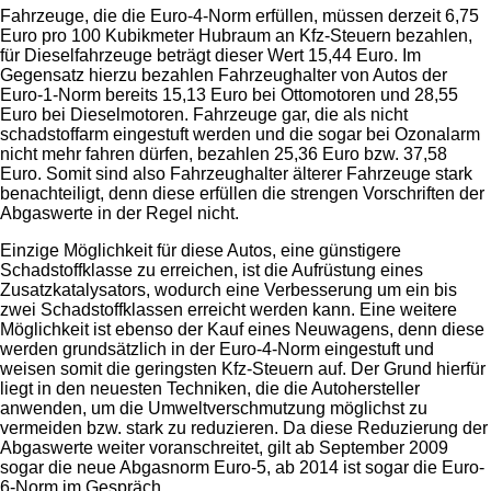
Fahrzeuge, die die Euro-4-Norm erfüllen, müssen derzeit 6,75
Euro pro 100 Kubikmeter Hubraum an Kfz-Steuern bezahlen,
für Dieselfahrzeuge beträgt dieser Wert 15,44 Euro. Im
Gegensatz hierzu bezahlen Fahrzeughalter von Autos der
Euro-1-Norm bereits 15,13 Euro bei Ottomotoren und 28,55
Euro bei Dieselmotoren. Fahrzeuge gar, die als nicht
schadstoffarm eingestuft werden und die sogar bei Ozonalarm
nicht mehr fahren dürfen, bezahlen 25,36 Euro bzw. 37,58
Euro. Somit sind also Fahrzeughalter älterer Fahrzeuge stark
benachteiligt, denn diese erfüllen die strengen Vorschriften der
Abgaswerte in der Regel nicht.
Einzige Möglichkeit für diese Autos, eine günstigere
Schadstoffklasse zu erreichen, ist die Aufrüstung eines
Zusatzkatalysators, wodurch eine Verbesserung um ein bis
zwei Schadstoffklassen erreicht werden kann. Eine weitere
Möglichkeit ist ebenso der Kauf eines Neuwagens, denn diese
werden grundsätzlich in der Euro-4-Norm eingestuft und
weisen somit die geringsten Kfz-Steuern auf. Der Grund hierfür
liegt in den neuesten Techniken, die die Autohersteller
anwenden, um die Umweltverschmutzung möglichst zu
vermeiden bzw. stark zu reduzieren. Da diese Reduzierung der
Abgaswerte weiter voranschreitet, gilt ab September 2009
sogar die neue Abgasnorm Euro-5, ab 2014 ist sogar die Euro-
6-Norm im Gespräch.