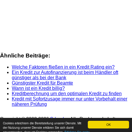
Ähnliche Beiträge:
Welche Faktoren fließen in ein Kredit Rating ein?
Ein Kredit zur Autofinanzierung ist beim Händler oft
günstiger als bei der Bank
Günstigster Kredit für Beamte
Wann ist ein Kredit billig?
Kreditberechnung um den optimalen Kredit zu finden
Kredit mit Sofortzusage immer nur unter Vorbehalt einer
näheren Prüfung
Copyright © 2003-
2026
Srbg.de
- Alle Rechte vorbehalten -
Cookies erleichtern die Bereitstellung unserer Dienste. Mit
Impressum
-
Nutzungshinweis
-
Datenschutz
OK
der Nutzung unserer Dienste erklären Sie sich damit
einverstanden, dass wir Cookies verwenden.
Erfahren Sie mehr