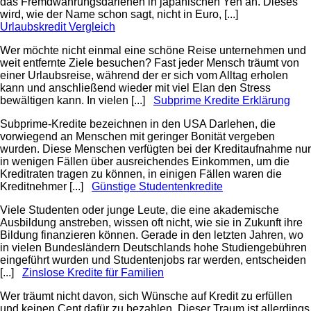
das Fremdwährungsdarlehen in japanischen Yen an. Dieses
wird, wie der Name schon sagt, nicht in Euro, [...]
Urlaubskredit Vergleich
Wer möchte nicht einmal eine schöne Reise unternehmen und
weit entfernte Ziele besuchen? Fast jeder Mensch träumt von
einer Urlaubsreise, während der er sich vom Alltag erholen
kann und anschließend wieder mit viel Elan den Stress
bewältigen kann. In vielen [...]
Subprime Kredite Erklärung
Subprime-Kredite bezeichnen in den USA Darlehen, die
vorwiegend an Menschen mit geringer Bonität vergeben
wurden. Diese Menschen verfügten bei der Kreditaufnahme nur
in wenigen Fällen über ausreichendes Einkommen, um die
Kreditraten tragen zu können, in einigen Fällen waren die
Kreditnehmer [...]
Günstige Studentenkredite
Viele Studenten oder junge Leute, die eine akademische
Ausbildung anstreben, wissen oft nicht, wie sie in Zukunft ihre
Bildung finanzieren können. Gerade in den letzten Jahren, wo
in vielen Bundesländern Deutschlands hohe Studiengebühren
eingeführt wurden und Studentenjobs rar werden, entscheiden
[...]
Zinslose Kredite für Familien
Wer träumt nicht davon, sich Wünsche auf Kredit zu erfüllen
und keinen Cent dafür zu bezahlen. Dieser Traum ist allerdings