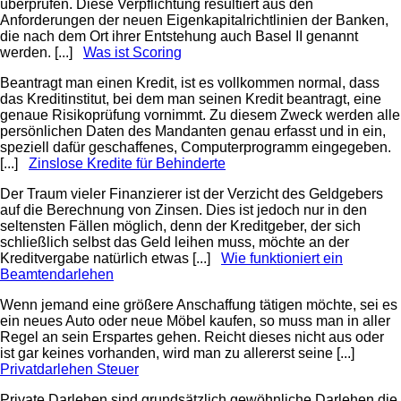
überprüfen. Diese Verpflichtung resultiert aus den
Anforderungen der neuen Eigenkapitalrichtlinien der Banken,
die nach dem Ort ihrer Entstehung auch Basel II genannt
werden. [...]
Was ist Scoring
Beantragt man einen Kredit, ist es vollkommen normal, dass
das Kreditinstitut, bei dem man seinen Kredit beantragt, eine
genaue Risikoprüfung vornimmt. Zu diesem Zweck werden alle
persönlichen Daten des Mandanten genau erfasst und in ein,
speziell dafür geschaffenes, Computerprogramm eingegeben.
[...]
Zinslose Kredite für Behinderte
Der Traum vieler Finanzierer ist der Verzicht des Geldgebers
auf die Berechnung von Zinsen. Dies ist jedoch nur in den
seltensten Fällen möglich, denn der Kreditgeber, der sich
schließlich selbst das Geld leihen muss, möchte an der
Kreditvergabe natürlich etwas [...]
Wie funktioniert ein
Beamtendarlehen
Wenn jemand eine größere Anschaffung tätigen möchte, sei es
ein neues Auto oder neue Möbel kaufen, so muss man in aller
Regel an sein Erspartes gehen. Reicht dieses nicht aus oder
ist gar keines vorhanden, wird man zu allererst seine [...]
Privatdarlehen Steuer
Private Darlehen sind grundsätzlich gewöhnliche Darlehen die