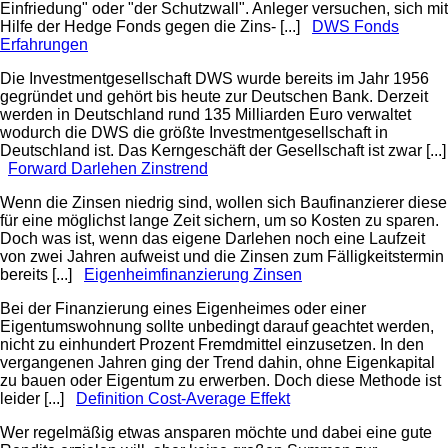
Einfriedung" oder "der Schutzwall". Anleger versuchen, sich mit
Hilfe der Hedge Fonds gegen die Zins- [...]
DWS Fonds
Erfahrungen
Die Investmentgesellschaft DWS wurde bereits im Jahr 1956
gegründet und gehört bis heute zur Deutschen Bank. Derzeit
werden in Deutschland rund 135 Milliarden Euro verwaltet
wodurch die DWS die größte Investmentgesellschaft in
Deutschland ist. Das Kerngeschäft der Gesellschaft ist zwar [...]
Forward Darlehen Zinstrend
Wenn die Zinsen niedrig sind, wollen sich Baufinanzierer diese
für eine möglichst lange Zeit sichern, um so Kosten zu sparen.
Doch was ist, wenn das eigene Darlehen noch eine Laufzeit
von zwei Jahren aufweist und die Zinsen zum Fälligkeitstermin
bereits [...]
Eigenheimfinanzierung Zinsen
Bei der Finanzierung eines Eigenheimes oder einer
Eigentumswohnung sollte unbedingt darauf geachtet werden,
nicht zu einhundert Prozent Fremdmittel einzusetzen. In den
vergangenen Jahren ging der Trend dahin, ohne Eigenkapital
zu bauen oder Eigentum zu erwerben. Doch diese Methode ist
leider [...]
Definition Cost-Average Effekt
Wer regelmäßig etwas ansparen möchte und dabei eine gute