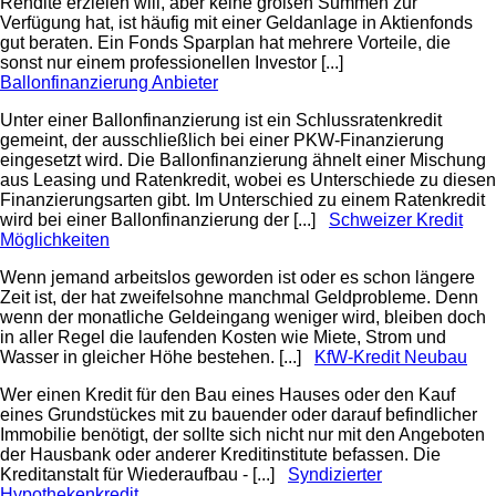
Rendite erzielen will, aber keine großen Summen zur
Verfügung hat, ist häufig mit einer Geldanlage in Aktienfonds
gut beraten. Ein Fonds Sparplan hat mehrere Vorteile, die
sonst nur einem professionellen Investor [...]
Ballonfinanzierung Anbieter
Unter einer Ballonfinanzierung ist ein Schlussratenkredit
gemeint, der ausschließlich bei einer PKW-Finanzierung
eingesetzt wird. Die Ballonfinanzierung ähnelt einer Mischung
aus Leasing und Ratenkredit, wobei es Unterschiede zu diesen
Finanzierungsarten gibt. Im Unterschied zu einem Ratenkredit
wird bei einer Ballonfinanzierung der [...]
Schweizer Kredit
Möglichkeiten
Wenn jemand arbeitslos geworden ist oder es schon längere
Zeit ist, der hat zweifelsohne manchmal Geldprobleme. Denn
wenn der monatliche Geldeingang weniger wird, bleiben doch
in aller Regel die laufenden Kosten wie Miete, Strom und
Wasser in gleicher Höhe bestehen. [...]
KfW-Kredit Neubau
Wer einen Kredit für den Bau eines Hauses oder den Kauf
eines Grundstückes mit zu bauender oder darauf befindlicher
Immobilie benötigt, der sollte sich nicht nur mit den Angeboten
der Hausbank oder anderer Kreditinstitute befassen. Die
Kreditanstalt für Wiederaufbau - [...]
Syndizierter
Hypothekenkredit