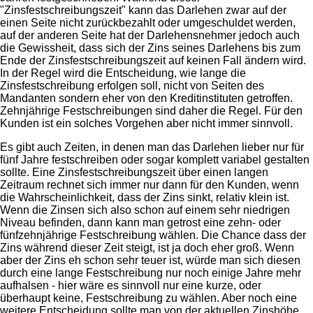
"Zinsfestschreibungszeit" kann das Darlehen zwar auf der
einen Seite nicht zurückbezahlt oder umgeschuldet werden,
auf der anderen Seite hat der Darlehensnehmer jedoch auch
die Gewissheit, dass sich der Zins seines Darlehens bis zum
Ende der Zinsfestschreibungszeit auf keinen Fall ändern wird.
In der Regel wird die Entscheidung, wie lange die
Zinsfestschreibung erfolgen soll, nicht von Seiten des
Mandanten sondern eher von den Kreditinstituten getroffen.
Zehnjährige Festschreibungen sind daher die Regel. Für den
Kunden ist ein solches Vorgehen aber nicht immer sinnvoll.
Es gibt auch Zeiten, in denen man das Darlehen lieber nur für
fünf Jahre festschreiben oder sogar komplett variabel gestalten
sollte. Eine Zinsfestschreibungszeit über einen langen
Zeitraum rechnet sich immer nur dann für den Kunden, wenn
die Wahrscheinlichkeit, dass der Zins sinkt, relativ klein ist.
Wenn die Zinsen sich also schon auf einem sehr niedrigen
Niveau befinden, dann kann man getrost eine zehn- oder
fünfzehnjährige Festschreibung wählen. Die Chance dass der
Zins während dieser Zeit steigt, ist ja doch eher groß. Wenn
aber der Zins eh schon sehr teuer ist, würde man sich diesen
durch eine lange Festschreibung nur noch einige Jahre mehr
aufhalsen - hier wäre es sinnvoll nur eine kurze, oder
überhaupt keine, Festschreibung zu wählen. Aber noch eine
weitere Entscheidung sollte man von der aktuellen Zinshöhe