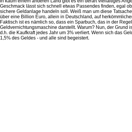
In kaum einem anderen Land gibt es ein derart vielfältiges Ang
Geschmack lässt sich schnell etwas Passendes finden, egal ob
sichere Geldanlage handeln soll. Weiß man um diese Tatsache,
über eine Billion Euro, allein in Deutschland, auf herkömmlich
Faktisch ist es nämlich so, dass ein Sparbuch, das in der Rege
Geldvernichtungsmaschine darstellt. Warum? Nun, der Grund ist 
d.h. die Kaufkraft jedes Jahr um 3% verliert. Wenn sich das Geld
1,5% des Geldes - und alle sind begeistert.