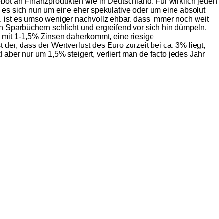
ebot an Finanzprodukten wie in Deutschland. Für wirklich jeden
 es sich nun um eine eher spekulative oder um eine absolut
 ist es umso weniger nachvollziehbar, dass immer noch weit
en Sparbüchern schlicht und ergreifend vor sich hin dümpeln.
l mit 1-1,5% Zinsen daherkommt, eine riesige
der, dass der Wertverlust des Euro zurzeit bei ca. 3% liegt,
 aber nur um 1,5% steigert, verliert man de facto jedes Jahr