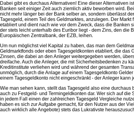
Dabei gibt es durchaus Alternativen! Eine dieser Alternativen 
Banken seit einiger Zeit auch ziemlich aktiv beworben wird. B
nicht mehr länger bei der Bank selber an, sondern überlässt de
Tagesgeld, einem Teil des Geldmarktes, anzulegen. Der Markt fü
etabliert und dient nach wie vor dem Zweck, dass die Banken si
der stets leicht unterhalb des Euribor liegt - dem Zins, den di
Europäischen Zentralbank, der EZB, leihen.
Um nun möglichst viel Kapital zu haben, das man dem Geldmark
Geldmarktfonds oder eben Tagesgeldkonten etabliert, die das G
Zinsen, die dabei an den Anleger weitergegeben werden, übers
dreifache. Auch die Anleger, die mit Sicherheitsbedenken zu 
Kreditinstitute verliehen wird und während der gesamten Trans
unmöglich, durch die Anlage auf einem Tagesgeldkonto Gelder zu
einem Tagesgeldkonto nicht eingeschränkt - der Anleger kann j
Wie man sehen kann, stellt das Tagesgeld also eine durchaus
auch zu Festgeld- und Termingeldkonten dar. Wer sich auf die
in jedem Fall einen der zahlreichen Tagesgeld Vergleiche nutzen
haben es sich zur Aufgabe gemacht, für den Nutzer aus der Vie
auch wirklich alle Angebote) stets das Lukrativste herauszusuc