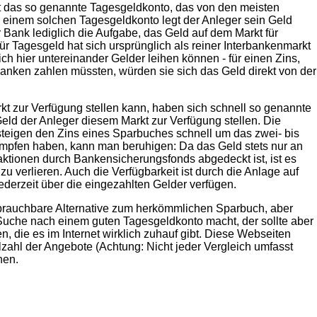
ist das so genannte Tagesgeldkonto, das von den meisten
ei einem solchen Tagesgeldkonto legt der Anleger sein Geld
r Bank lediglich die Aufgabe, das Geld auf dem Markt für
r Tagesgeld hat sich ursprünglich als reiner Interbankenmarkt
ch hier untereinander Gelder leihen können - für einen Zins,
e Banken zahlen müssten, würden sie sich das Geld direkt von der
t zur Verfügung stellen kann, haben sich schnell so genannte
eld der Anleger diesem Markt zur Verfügung stellen. Die
teigen den Zins eines Sparbuches schnell um das zwei- bis
kämpfen haben, kann man beruhigen: Da das Geld stets nur an
aktionen durch Bankensicherungsfonds abgedeckt ist, ist es
 verlieren. Auch die Verfügbarkeit ist durch die Anlage auf
ederzeit über die eingezahlten Gelder verfügen.
 brauchbare Alternative zum herkömmlichen Sparbuch, aber
 Suche nach einem guten Tagesgeldkonto macht, der sollte aber
, die es im Internet wirklich zuhauf gibt. Diese Webseiten
lzahl der Angebote (Achtung: Nicht jeder Vergleich umfasst
hen.