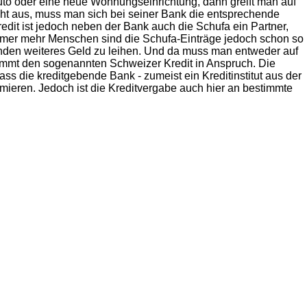
to oder eine neue Wohnungseinrichtung, dann greift man auf
cht aus, muss man sich bei seiner Bank die entsprechende
dit ist jedoch neben der Bank auch die Schufa ein Partner,
immer mehr Menschen sind die Schufa-Einträge jedoch schon so
unden weiteres Geld zu leihen. Und da muss man entweder auf
immt den sogenannten Schweizer Kredit in Anspruch. Die
ss die kreditgebende Bank - zumeist ein Kreditinstitut aus der
ormieren. Jedoch ist die Kreditvergabe auch hier an bestimmte