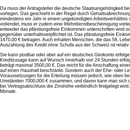
Da muss der Antragsteller die deutsche Staatsangehörigkeit b
vorlegen. Das geschieht in der Regel durch Gehaltsabrechnung
mindestens ein Jahr in einem ungekündigten Arbeitsverhältnis 
vollendet, muss er zudem eine Wehrdienstbescheinigung vorleg
entweder das pfändungsfreie Einkommen unterschritten wird od
gegenüber unterhaltsverpflichtet ist. Das pfändungsfreie Ein
1470,00 € betragen. Auch erhalten Menschen, die das 58. Lebe
Auszahlung des Kredit ohne Schufa aus der Schweiz ist relativ
Sie kann postbar oder aber auf ein deutsches Girokonto erfolgen
Kreditzusage kann auf Wunsch innerhalb von 24 Stunden erfolg
beträgt maximal 3500,00 €. Das reicht für die Anschaffung eines
auf einen Haushalt beschränkt. Sondern auch der Ehe- oder Le
Voraussetzungen für die Erteilung müssen jedoch, wie oben bes
Umständen 7000,000 € zusammen, und davon kann man sich doc
bei Vertragsabschluss die Zinshöhe verbindlich festgelegt wird.
Monate.