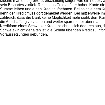
Möchte man eine größere Anschaffung tätigen wie ein neues Au
sein Erspartes zurück. Reicht das Geld auf der hohen Kante ni
Summe leihen und einen Kredit aufnehmen. Bei solch einem Kre
denn der Kredit muss dort gemeldet werden. Bei mittlerweile 
zahlreich, dass die Bank keine Möglichkeit mehr sieht, dem K
die Anschaffung verzichten und weiter sparen oder aber man n
Kreditform eines Schweizer Kredit zeichnet sich dadurch aus, da
Schweiz - nicht gehalten ist, die Schufa über den Kredit zu inf
Voraussetzungen gebunden.