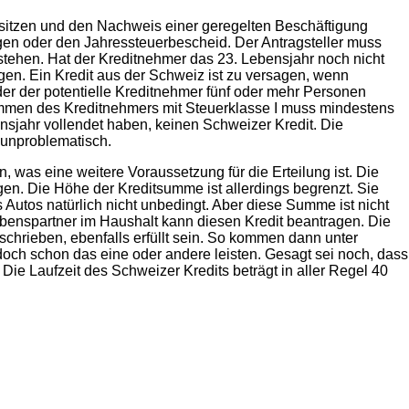
esitzen und den Nachweis einer geregelten Beschäftigung
en oder den Jahressteuerbescheid. Der Antragsteller muss
stehen. Hat der Kreditnehmer das 23. Lebensjahr noch nicht
en. Ein Kredit aus der Schweiz ist zu versagen, wenn
er der potentielle Kreditnehmer fünf oder mehr Personen
kommen des Kreditnehmers mit Steuerklasse I muss mindestens
nsjahr vollendet haben, keinen Schweizer Kredit. Die
 unproblematisch.
, was eine weitere Voraussetzung für die Erteilung ist. Die
en. Die Höhe der Kreditsumme ist allerdings begrenzt. Sie
 Autos natürlich nicht unbedingt. Aber diese Summe ist nicht
benspartner im Haushalt kann diesen Kredit beantragen. Die
chrieben, ebenfalls erfüllt sein. So kommen dann unter
h schon das eine oder andere leisten. Gesagt sei noch, dass
 Die Laufzeit des Schweizer Kredits beträgt in aller Regel 40