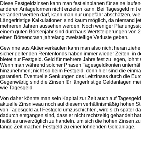
Diese Festgeldzinsen kann man fest einplanen für seine laufend
anderen Anlageformen nicht erzielen kann. Bei Tagesgeld mit e
verändert werden darf, kann man nur ungefähr abschätzen, wie
Längerfristige Kalkulationen sind kaum möglich, da niemand jet
mehreren Jahren aussehen werden. Noch weniger Planungssiche
einem guten Börsenjahr sind durchaus Wertsteigerungen von 20
einen Börsencrash jahrelang zweistellige Verluste geben.
Gewinne aus Aktienverkäufen kann man also nicht heran ziehen
sicher geltenden Rentenfonds haben immer wieder Zeiten, in de
bietet nur Festgeld. Geld für mehrere Jahre fest zu legen, lohn
Wenn man während solcher Phasen Tagesgeldkonten unterhält,
hinzunehmen; nicht so beim Festgeld, denn hier sind die einmal
garantiert. Eventuelle Senkungen des Leitzinses durch die Eu
Gegenwärtig sind die Zinsen für längerfristige Geldanlagen meis
wie Tagesgeld.
Von daher könnte man sein Kapital zur Zeit auch auf Tagesgel
aktuelle Zinsniveau noch auf diesem verhältnismäßig hohen Sta
von Tagesgeld auf Festgeld umzuschichten, wird sich später da
dadurch entgangen sind, dass er nicht rechtzeitig gehandelt h
heißt es unverzüglich zu handeln, um sich die hohen Zinsen zu
lange Zeit machen Festgeld zu einer lohnenden Geldanlage.