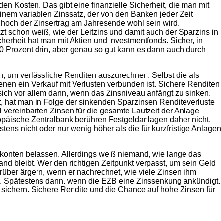
en Kosten. Das gibt eine finanzielle Sicherheit, die man mit
inem variablen Zinssatz, der von den Banken jeder Zeit
 hoch der Zinsertrag am Jahresende wohl sein wird.
zt schon weiß, wie der Leitzins und damit auch der Sparzins in
rheit hat man mit Aktien und Investmentfonds. Sicher, in
 Prozent drin, aber genau so gut kann es dann auch durch
, um verlässliche Renditen auszurechnen. Selbst die als
nen ein Verkauf mit Verlusten verbunden ist. Sichere Renditen
t sich vor allem dann, wenn das Zinsniveau anfängt zu sinken.
 hat man in Folge der sinkenden Sparzinsen Renditeverluste
 vereinbarten Zinsen für die gesamte Laufzeit der Anlage
ropäische Zentralbank berühren Festgeldanlagen daher nicht.
tens nicht oder nur wenig höher als die für kurzfristige Anlagen
dkonten belassen. Allerdings weiß niemand, wie lange das
nd bleibt. Wer den richtigen Zeitpunkt verpasst, um sein Geld
rüber ärgern, wenn er nachrechnet, wie viele Zinsen ihm
at. Spätestens dann, wenn die EZB eine Zinssenkung ankündigt,
 sichern. Sichere Rendite und die Chance auf hohe Zinsen für