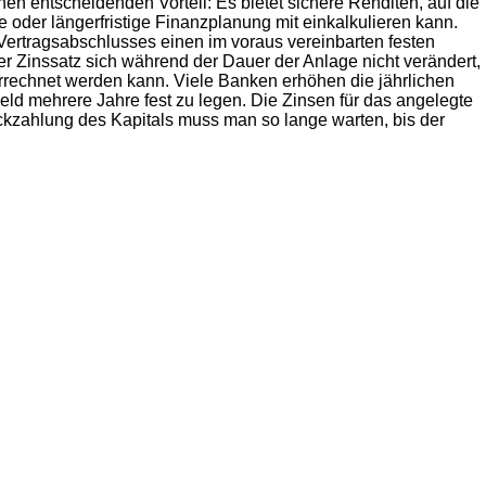
en entscheidenden Vorteil: Es bietet sichere Renditen, auf die
ige oder längerfristige Finanzplanung mit einkalkulieren kann.
Vertragsabschlusses einen im voraus vereinbarten festen
der Zinssatz sich während der Dauer der Anlage nicht verändert,
errechnet werden kann. Viele Banken erhöhen die jährlichen
Geld mehrere Jahre fest zu legen. Die Zinsen für das angelegte
kzahlung des Kapitals muss man so lange warten, bis der