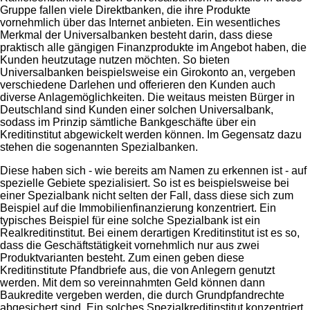
Gruppe fallen viele Direktbanken, die ihre Produkte
vornehmlich über das Internet anbieten. Ein wesentliches
Merkmal der Universalbanken besteht darin, dass diese
praktisch alle gängigen Finanzprodukte im Angebot haben, die
Kunden heutzutage nutzen möchten. So bieten
Universalbanken beispielsweise ein Girokonto an, vergeben
verschiedene Darlehen und offerieren den Kunden auch
diverse Anlagemöglichkeiten. Die weitaus meisten Bürger in
Deutschland sind Kunden einer solchen Universalbank,
sodass im Prinzip sämtliche Bankgeschäfte über ein
Kreditinstitut abgewickelt werden können. Im Gegensatz dazu
stehen die sogenannten Spezialbanken.
Diese haben sich - wie bereits am Namen zu erkennen ist - auf
spezielle Gebiete spezialisiert. So ist es beispielsweise bei
einer Spezialbank nicht selten der Fall, dass diese sich zum
Beispiel auf die Immobilienfinanzierung konzentriert. Ein
typisches Beispiel für eine solche Spezialbank ist ein
Realkreditinstitut. Bei einem derartigen Kreditinstitut ist es so,
dass die Geschäftstätigkeit vornehmlich nur aus zwei
Produktvarianten besteht. Zum einen geben diese
Kreditinstitute Pfandbriefe aus, die von Anlegern genutzt
werden. Mit dem so vereinnahmten Geld können dann
Baukredite vergeben werden, die durch Grundpfandrechte
abgesichert sind. Ein solches Spezialkreditinstitut konzentriert