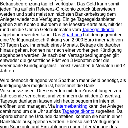
Betragsbegrenzung täglich verfügbar. Das Geld kann somit
jeden Tag auf ein Referenz-Girokonto zurück überwiesen
werden und steht meist am nächsten Bankarbeitstag dem
Anleger wieder zur Verfügung. Einige Tagesgeldanbieter
geben zum Konto außerdem eine Maestro-Karte aus, mit der
rund um die Uhr an Geldautomaten vom
Tagesgeldkonto
abgehoben werden kann. Das
Sparbuch
hat demgegenüber
eine Verfügungsbeschränkung von 2.000 Euro innerhalb von
30 Tagen bzw. innerhalb eines Monats. Beträge die darüber
hinaus gehen, können nur nach einer vorherigen Kündigung
abgehoben werden. Je nach den Vertragsbedingungen gilt
entweder die gesetzliche Frist von 3 Monaten oder die
vereinbarte Kündigungsfrist - meist zwischen 6 Monaten und 4
Jahren.
Wird dennoch dringend vom Sparbuch mehr Geld benötigt, als
kündigungsfrei möglich ist, berechnet die Bank
Vorschusszinsen. Diese werden mit den Zinszahlungen zum
Jahresende verrechnet und verringern damit den Zinsertrag.
Tagesgeldanlagen lassen sich heute bequem im Internet
eröffnen und managen. Via
Internetbanking
kann der Anleger
damit rund um die Uhr auf das
Tagesgeldkonto
zugreifen. Da
Sparbücher eine Urkunde darstellen, können sie nur in einer
Bankfiliale ausgegeben werden. Ebenso sind Verfügungen
vom Sparkonto und Einzahlungen nur mit der Vorlage des