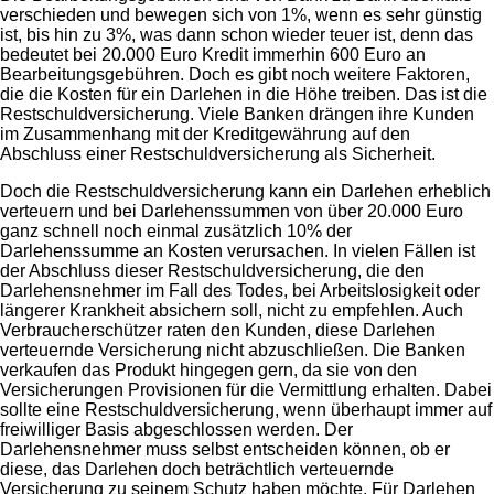
verschieden und bewegen sich von 1%, wenn es sehr günstig
ist, bis hin zu 3%, was dann schon wieder teuer ist, denn das
bedeutet bei 20.000 Euro Kredit immerhin 600 Euro an
Bearbeitungsgebühren. Doch es gibt noch weitere Faktoren,
die die Kosten für ein Darlehen in die Höhe treiben. Das ist die
Restschuldversicherung. Viele Banken drängen ihre Kunden
im Zusammenhang mit der Kreditgewährung auf den
Abschluss einer Restschuldversicherung als Sicherheit.
Doch die Restschuldversicherung kann ein Darlehen erheblich
verteuern und bei Darlehenssummen von über 20.000 Euro
ganz schnell noch einmal zusätzlich 10% der
Darlehenssumme an Kosten verursachen. In vielen Fällen ist
der Abschluss dieser Restschuldversicherung, die den
Darlehensnehmer im Fall des Todes, bei Arbeitslosigkeit oder
längerer Krankheit absichern soll, nicht zu empfehlen. Auch
Verbraucherschützer raten den Kunden, diese Darlehen
verteuernde Versicherung nicht abzuschließen. Die Banken
verkaufen das Produkt hingegen gern, da sie von den
Versicherungen Provisionen für die Vermittlung erhalten. Dabei
sollte eine Restschuldversicherung, wenn überhaupt immer auf
freiwilliger Basis abgeschlossen werden. Der
Darlehensnehmer muss selbst entscheiden können, ob er
diese, das Darlehen doch beträchtlich verteuernde
Versicherung zu seinem Schutz haben möchte. Für Darlehen