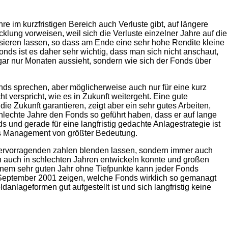
e im kurzfristigen Bereich auch Verluste gibt, auf längere
lung vorweisen, weil sich die Verluste einzelner Jahre auf die
ieren lassen, so dass am Ende eine sehr hohe Rendite kleine
ds ist es daher sehr wichtig, dass man sich nicht anschaut,
ogar nur Monaten aussieht, sondern wie sich der Fonds über
Fonds sprechen, aber möglicherweise auch nur für eine kurz
verspricht, wie es in Zukunft weitergeht. Eine gute
ie Zukunft garantieren, zeigt aber ein sehr gutes Arbeiten,
lechte Jahre den Fonds so geführt haben, dass er auf lange
 und gerade für eine langfristig gedachte Anlagestrategie ist
tes Management von größter Bedeutung.
 hervorragenden zahlen blenden lassen, sondern immer auch
ch auch in schlechten Jahren entwickeln konnte und großen
inem sehr guten Jahr ohne Tiefpunkte kann jeder Fonds
 September 2001 zeigen, welche Fonds wirklich so gemanagt
danlageformen gut aufgestellt ist und sich langfristig keine