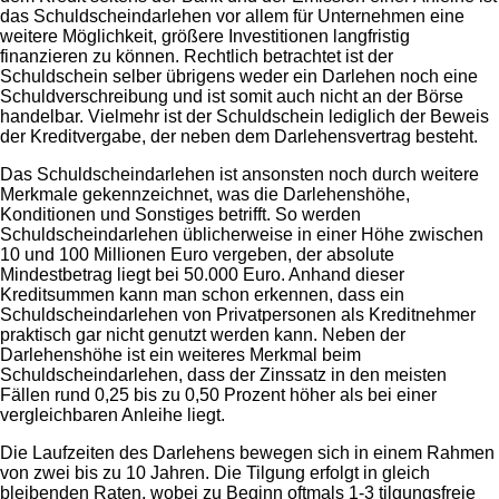
das Schuldscheindarlehen vor allem für Unternehmen eine
weitere Möglichkeit, größere Investitionen langfristig
finanzieren zu können. Rechtlich betrachtet ist der
Schuldschein selber übrigens weder ein Darlehen noch eine
Schuldverschreibung und ist somit auch nicht an der Börse
handelbar. Vielmehr ist der Schuldschein lediglich der Beweis
der Kreditvergabe, der neben dem Darlehensvertrag besteht.
Das Schuldscheindarlehen ist ansonsten noch durch weitere
Merkmale gekennzeichnet, was die Darlehenshöhe,
Konditionen und Sonstiges betrifft. So werden
Schuldscheindarlehen üblicherweise in einer Höhe zwischen
10 und 100 Millionen Euro vergeben, der absolute
Mindestbetrag liegt bei 50.000 Euro. Anhand dieser
Kreditsummen kann man schon erkennen, dass ein
Schuldscheindarlehen von Privatpersonen als Kreditnehmer
praktisch gar nicht genutzt werden kann. Neben der
Darlehenshöhe ist ein weiteres Merkmal beim
Schuldscheindarlehen, dass der Zinssatz in den meisten
Fällen rund 0,25 bis zu 0,50 Prozent höher als bei einer
vergleichbaren Anleihe liegt.
Die Laufzeiten des Darlehens bewegen sich in einem Rahmen
von zwei bis zu 10 Jahren. Die Tilgung erfolgt in gleich
bleibenden Raten, wobei zu Beginn oftmals 1-3 tilgungsfreie